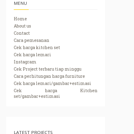
MENU
Home
About us
Contact
Cara pemesanan
Cek harga kitchen set
n set finishing hpl, Kabinet atas hpl, Lemari dapur finish hpl, dapur bersih lapi
Cek harga lemari
Instagram
Cek Project terbaru tiap minggu
Cara perhitungan harga furniture
Cek harga lemari/gambar+estimasi
Cek harga Kitchen
set/gambar+estimasi
LATEST PROJECTS