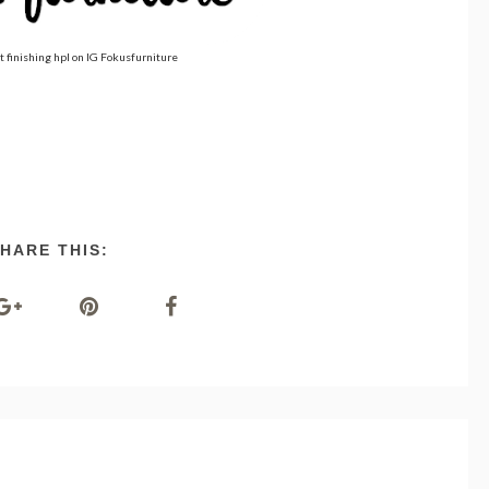
 finishing hpl on IG Fokusfurniture
Kitche
HARE THIS: