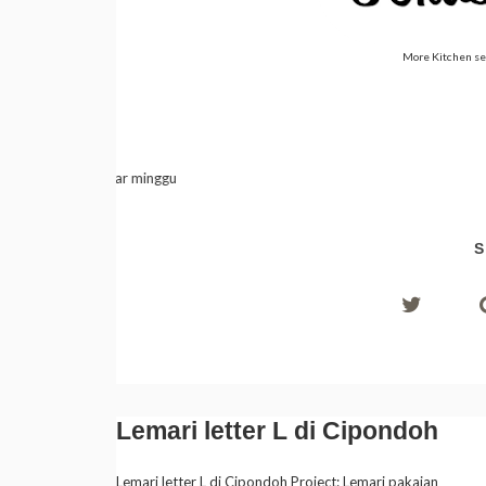
More Kitchen set
S
Lemari letter L di Cipondoh
Lemari letter L di Cipondoh Project: Lemari pakaian