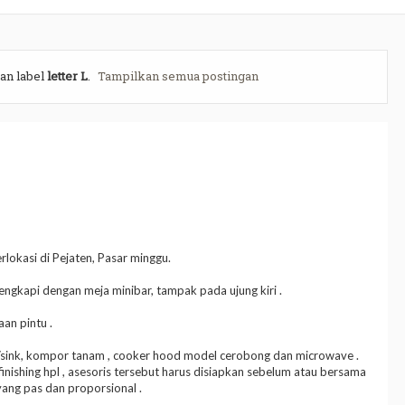
an label
letter L
.
Tampilkan semua postingan
erlokasi di Pejaten, Pasar minggu.
engkapi dengan meja minibar, tampak pada ujung kiri .
aan pintu .
cuci/sink, kompor tanam , cooker hood model cerobong dan microwave .
finishing hpl , asesoris tersebut harus disiapkan sebelum atau bersama
ang pas dan proporsional .