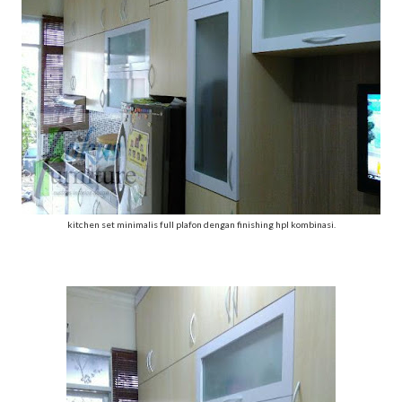
kitchen set minimalis full plafon dengan finishing hpl kombinasi.