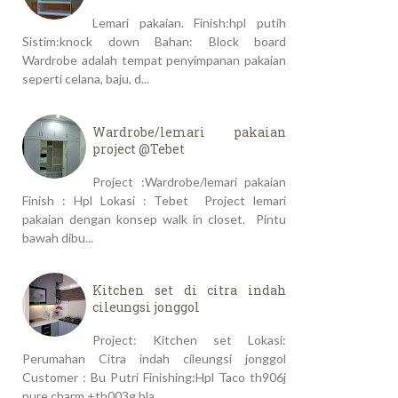
Lemari pakaian. Finish:hpl putih
Sistim:knock down Bahan: Block board
Wardrobe adalah tempat penyimpanan pakaian
seperti celana, baju, d...
Wardrobe/lemari pakaian
project @Tebet
Project :Wardrobe/lemari pakaian
Finish : Hpl Lokasi : Tebet Project lemari
pakaian dengan konsep walk in closet. Pintu
bawah dibu...
Kitchen set di citra indah
cileungsi jonggol
Project: Kitchen set Lokasi:
Perumahan Citra indah cileungsi jonggol
Customer : Bu Putri Finishing:Hpl Taco th906j
pure charm +th003g bla...