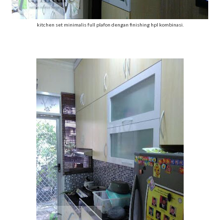
kitchen set minimalis full plafon dengan finishing hpl kombinasi.