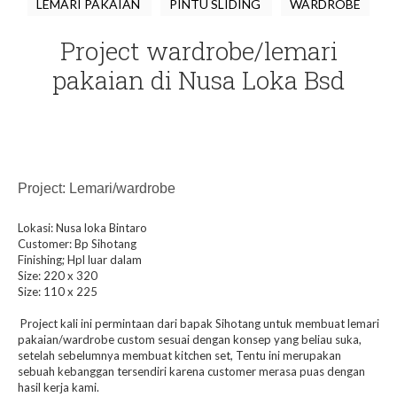
LEMARI PAKAIAN
PINTU SLIDING
WARDROBE
Project wardrobe/lemari
pakaian di Nusa Loka Bsd
Project: Lemari/wardrobe
Lokasi: Nusa loka Bintaro
Customer: Bp Sihotang
Finishing; Hpl luar dalam
Size: 220 x 320
Size: 110 x 225
Project kali ini permintaan dari bapak Sihotang untuk membuat lemari
pakaian/wardrobe custom sesuai dengan konsep yang beliau suka,
setelah sebelumnya membuat kitchen set, Tentu ini merupakan
sebuah kebanggan tersendiri karena customer merasa puas dengan
hasil kerja kami.