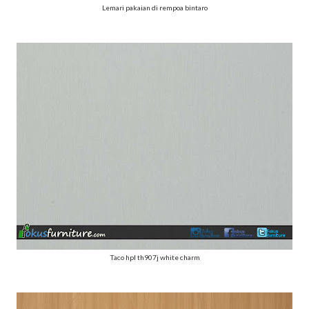
Lemari pakaian di rempoa bintaro
Taco hpl th907j white charm