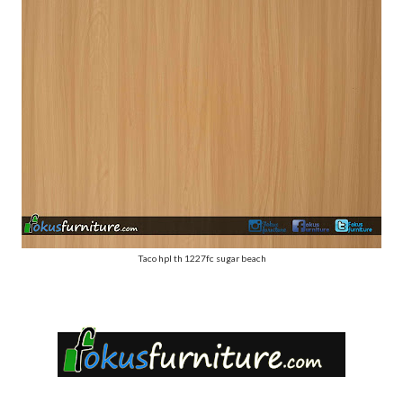
Taco hpl th 1227fc sugar beach