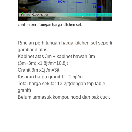
contoh perhitungan harga kitchen set.
Rincian perhitungan
harga kitchen set
seperti
gambar diatas:
Kabinet atas 3m + kabinet bawah 3m
(3m+3m) x1,8jt/m=10,8jt
Granit 3m x1jt/m=3jt
Kisaran harga granit 1—1,5jt/m
Total harga sekitar 13,2jt(dengan top table
granit)
Belum termasuk kompor, hood dan bak cuci.