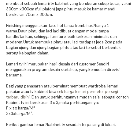
membuat sebuah lemari/tv kabinet yang berukuran cukup besar, yakni
300cm x300cm (full plafon) juga pintu masuk ke kamar mandi
berukuran 70cm x 300cm.
Finishing menggunakan Taco hpl tanpa kombinasi/hanya 1
warna.Daun pintu dan laci laci dibuat dengan model tanpa
handle/tarikan, sehingga furniture lebih terkesan minimalis dan
moderen.Untuk membuka pintu atau laci terdapat jeda 2cm pada
bagian ujung dan ujung bagian pintu atau laci tersebut berbentuk
serong ke bagian dalam.
Lemari tv ini merupakan hasil desain dari customer Sendiri
menggunakan program desain sketchup, yang kemudian direvisi
bersama.
Bagi yang penasaran atau berminat membuat wardrobe, lemari
pakaian atau tv kabinet bisa
cek harga lemari permeter persegi
terbaru disini
. Dan untuk perhitungannya mudah saja, sebagai contoh
Kabinet tv ini berukuran 3 x 3,maka perhitungannya:
P x t x harga/M²
3x3xharga/M².
Berikut gambar lemari/kabinet tv sesudah terpasang di lokasi.