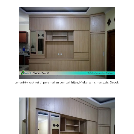
Lemari/tv kabinet di perumahan Lembah hijau, Mekarsari cimanggis, Depok.