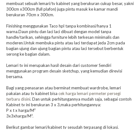
membuat sebuah lemari/tv kabinet yang berukuran cukup besar, yakni
300cm x300cm (full plafon) juga pintu masuk ke kamar mandi
berukuran 70cm x 300cm.
Finishing menggunakan Taco hpl tanpa kombinasi/hanya 1
warna.Daun pintu dan laci laci dibuat dengan model tanpa
handle/tarikan, sehingga furniture lebih terkesan minimalis dan
moderen.Untuk membuka pintu atau laci terdapat jeda 2cm pada
bagian ujung dan ujung bagian pintu atau laci tersebut berbentuk
serong ke bagian dalam.
Lemari tv ini merupakan hasil desain dari customer Sendiri
menggunakan program desain sketchup, yang kemudian direvisi
bersama.
Bagi yang penasaran atau berminat membuat wardrobe, lemari
pakaian atau tv kabinet bisa
cek harga lemari permeter persegi
terbaru disini
. Dan untuk perhitungannya mudah saja, sebagai contoh
Kabinet tv ini berukuran 3 x 3,maka perhitungannya:
P x t x harga/M²
3x3xharga/M².
Berikut gambar lemari/kabinet tv sesudah terpasang di lokasi.