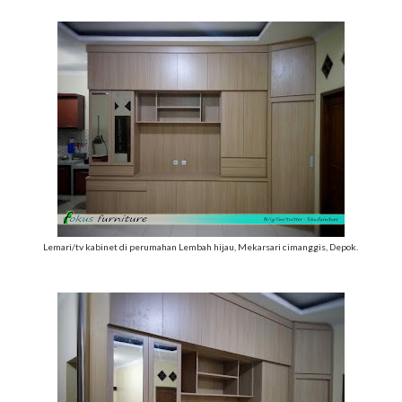
Lemari/tv kabinet di perumahan Lembah hijau, Mekarsari cimanggis, Depok.