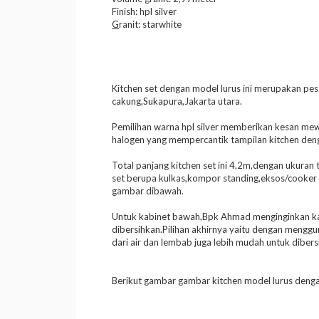
Finish: hpl silver
G
ranit: starwhite
Kitchen set dengan model lurus ini merupakan p
cakung,Sukapura,Jakarta utara.
Pemilihan warna hpl silver memberikan kesan me
halogen yang mempercantik tampilan kitchen denga
Total panjang kitchen set ini 4,2m,dengan ukuran
set berupa kulkas,kompor standing,eksos/cooker h
gambar dibawah.
Untuk kabinet bawah,Bpk Ahmad menginginkan kab
dibersihkan.Pilihan akhirnya yaitu dengan mengg
dari air dan lembab juga lebih mudah untuk dibers
Berikut gambar gambar kitchen model lurus dengan