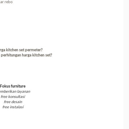
asar rebo
rga kitchen set permeter?
perhitungan harga kitchen set?
Fokus furniture
mberikan layanan
free konsultasi
free desain
free instalasi