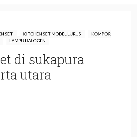
EN SET
KITCHEN SET MODEL LURUS
KOMPOR
G
LAMPU HALOGEN
et di sukapura
rta utara