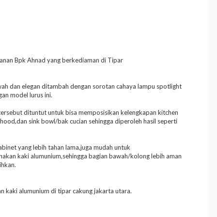
esanan Bpk Ahnad yang berkediaman di Tipar
wah dan elegan ditambah dengan sorotan cahaya lampu spotlight
n model lurus ini.
 tersebut dituntut untuk bisa memposisikan kelengkapan kitchen
ood,dan sink bowl/bak cucian sehingga diperoleh hasil seperti
inet yang lebih tahan lama,juga mudah untuk
unakan kaki alumunium,sehingga bagian bawah/kolong lebih aman
ihkan.
 kaki alumunium di tipar cakung jakarta utara.