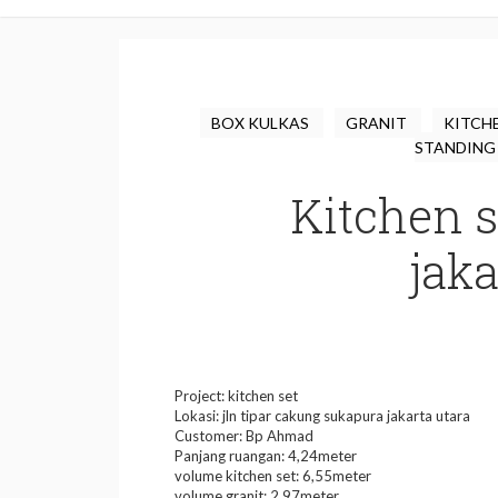
BOX KULKAS
GRANIT
KITCH
STANDIN
Kitchen s
jaka
Project: kitchen set
Lokasi: jln tipar cakung sukapura jakarta utara
Customer: Bp Ahmad
Panjang ruangan: 4,24meter
volume kitchen set: 6,55meter
volume granit: 2,97meter